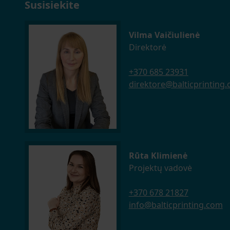
Susisiekite
Vilma Vaičiulienė
Direktorė
+370 685 23931
direktore@balticprinting
Rūta Klimienė
Projektų vadovė
+370 678 21827
info@balticprinting.com