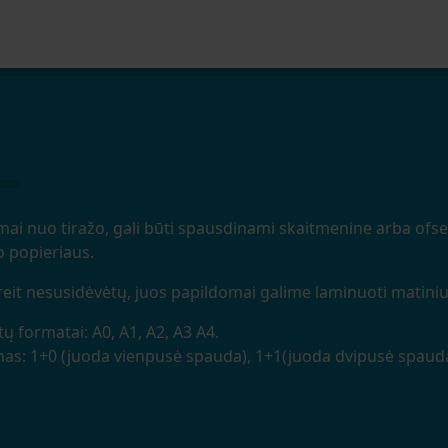
omai nuo tiražo, gali būti spausdinami skaitmenine arba ofs
o popieriaus.
reit nesusidėvėtų, juos papildomai galime laminuoti matiniu
tų formatai: A0, A1, A2, A3 A4.
as: 1+0 (juoda vienpusė spauda), 1+1(juoda dvipusė spauda)