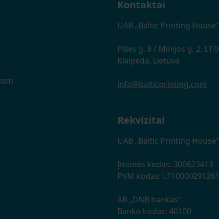
Kontaktai
UAB „Baltic Printing House“
Pilies g. 8 / Minijos g. 2, LT
Klaipėda, Lietuva
.com
info@balticprinting.com
Rekvizitai
UAB „Baltic Printing House“
Įmonės kodas: 300623413
PVM kodas: LT1000029126
AB „DNB bankas“
Banko kodas: 40100