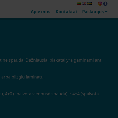
Apie mus
Kontaktai
Paslaugos
etine spauda. Dažniausiai plakatai yra gaminami ant
 arba blizgiu laminatu.
, 4+0 (spalvota vienpusė spauda) ir 4+4 (spalvota