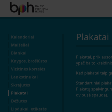
Plakatai
Kalendoriai
Maišeliai
Blankai
Plakatai, priklaus
Knygos, brošiūros
ypač balto kreidini
Vizitinės kortelės
Kad plakatai taip g
Lankstinukai
Standartiniai plaka
Skrajutės
Plakatų spalvingum
Plakatai
dvipusė spauda).
Dėžutės
Lipdukai, etiketės