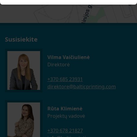
Susisiekite
Vilma Vaičiulienė
Direktorė
+370 685 23931
direktore@balticprinting.com
Rūta Klimienė
Projektų vadovė
+370 678 21827