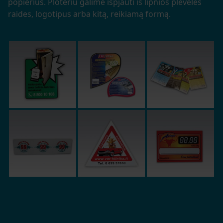
popierius. Ploteriu galime išpjauti iš lipnios plėvelės
raides, logotipus arba kitą, reikiamą formą.