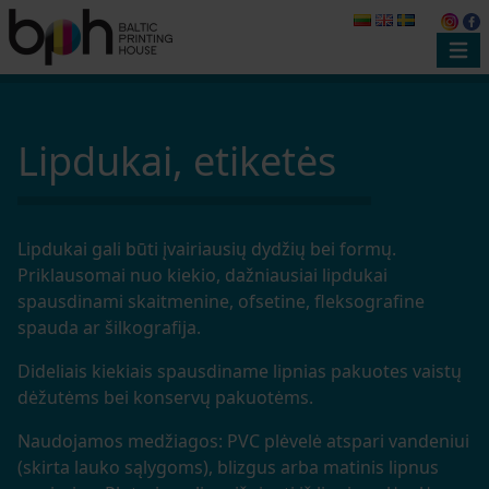
Lipdukai, etiketės
Lipdukai gali būti įvairiausių dydžių bei formų.
Priklausomai nuo kiekio, dažniausiai lipdukai
spausdinami skaitmenine, ofsetine, fleksografine
spauda ar šilkografija.
Dideliais kiekiais spausdiname lipnias pakuotes vaistų
dėžutėms bei konservų pakuotėms.
Naudojamos medžiagos: PVC plėvelė atspari vandeniui
(skirta lauko sąlygoms), blizgus arba matinis lipnus