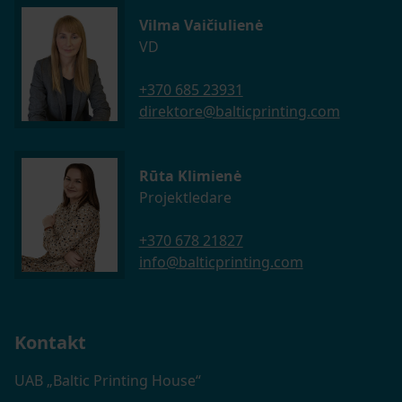
Vilma Vaičiulienė
VD
+370 685 23931
direktore@balticprinting.com
Rūta Klimienė
Projektledare
+370 678 21827
info@balticprinting.com
Kontakt
UAB „Baltic Printing House“