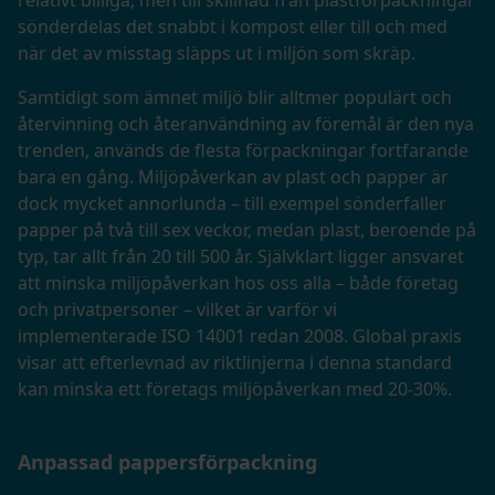
relativt billiga, men till skillnad från plastförpackningar
sönderdelas det snabbt i kompost eller till och med
när det av misstag släpps ut i miljön som skräp.
Samtidigt som ämnet miljö blir alltmer populärt och
återvinning och återanvändning av föremål är den nya
trenden, används de flesta förpackningar fortfarande
bara en gång. Miljöpåverkan av plast och papper är
dock mycket annorlunda – till exempel sönderfaller
papper på två till sex veckor, medan plast, beroende på
typ, tar allt från 20 till 500 år. Självklart ligger ansvaret
att minska miljöpåverkan hos oss alla – både företag
och privatpersoner – vilket är varför vi
implementerade ISO 14001 redan 2008. Global praxis
visar att efterlevnad av riktlinjerna i denna standard
kan minska ett företags miljöpåverkan med 20-30%.
Anpassad pappersförpackning