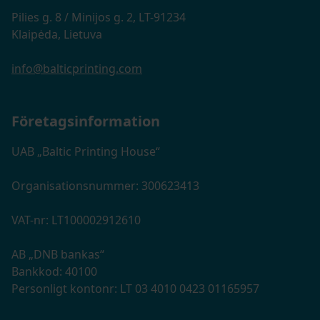
Pilies g. 8 / Minijos g. 2, LT-91234
Klaipėda, Lietuva
info@balticprinting.com
Företagsinformation
UAB „Baltic Printing House“
Organisationsnummer: 300623413
VAT-nr: LT100002912610
AB „DNB bankas“
Bankkod: 40100
Personligt kontonr: LT 03 4010 0423 01165957