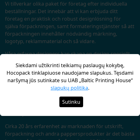
Vi tillverkar olika paket för företag efter individuella
beställningar. Det innebär att vi kan erbjuda ditt
företag en praktisk och robust designlösning för
själva förpackningen, samt formateringstjänster så att
förpackningen innehåller nödvändig märkning,
logotyp, reklammaterial och så vidare.
Våra erfarna designers kan skapa en design speciellt
för era produkter, vilket tillåter dig att förpacka din
Siekdami užtikrinti teikiamų paslaugų kokybę,
produkt på ett sätt som både ser snyggt ut och håller
Hocopack tinklapiuose naudojame slapukus. Tęsdami
innehållet säkert. Våra pågående grossistaktiviteter
naršymą jūs sutinkate su UAB „Baltic Printing House“
har hjälpt oss att förfina våra processer för
slapukų politika
.
tillverkning så att vägen från förpackningsdesign till
slutprodukten blir smidig och enkel. Beställningar av
Sutinku
stora kvantiteter möjliggör ett attraktivt förhållande
mellan pris och kvalitet.
Cirka 20 års erfarenhet av marknaden för utskrift,
förpackning och andra pappersprodukter är det bästa