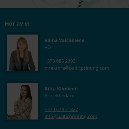
Hör av er
Vilma Vaičiulienė
VD
+370 685 23931
direktore@balticprinting.com
Rūta Klimienė
Projektledare
+370 678 21827
info@balticprinting.com